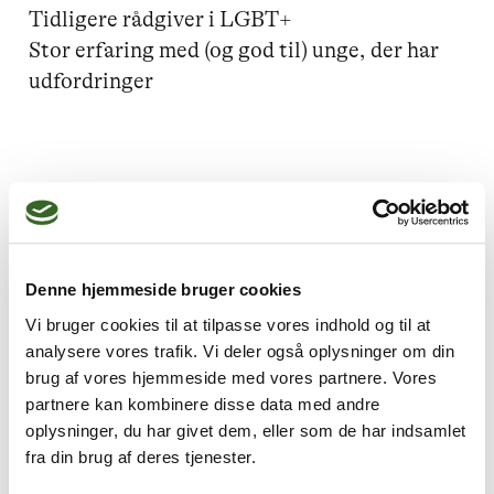
Tidligere rådgiver i LGBT+ 

Stor erfaring med (og god til) unge, der har 
udfordringer 
Jeg kan hjælpe dig med
Parforhold,
Mistrivsel hos børn og unge,
Denne hjemmeside bruger cookies
Supervision
Vi bruger cookies til at tilpasse vores indhold og til at
analysere vores trafik. Vi deler også oplysninger om din
brug af vores hjemmeside med vores partnere. Vores
partnere kan kombinere disse data med andre
oplysninger, du har givet dem, eller som de har indsamlet
Jeg praktiserer følgende
fra din brug af deres tjenester.
terapiformer