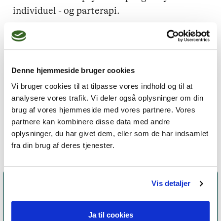
individuel - og parterapi. 
Jeg kan hjælpe dig med
Denne hjemmeside bruger cookies
Skam og skyld,
Livskriser,
Vi bruger cookies til at tilpasse vores indhold og til at
Sorg,
Lavt selvværd,
analysere vores trafik. Vi deler også oplysninger om din
brug af vores hjemmeside med vores partnere. Vores
Parforhold
partnere kan kombinere disse data med andre
oplysninger, du har givet dem, eller som de har indsamlet
fra din brug af deres tjenester.
Vis detaljer
Ja til cookies