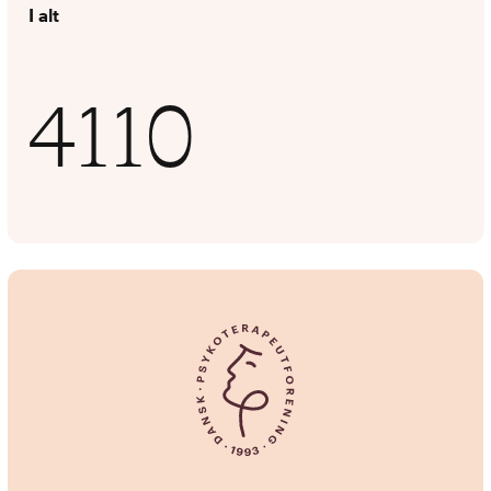
I alt
4110