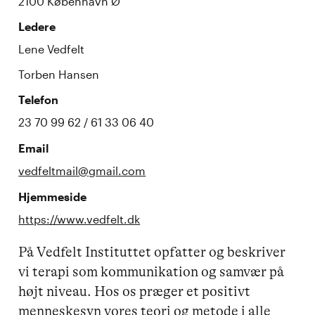
2100 København Ø
Ledere
Lene Vedfelt
Torben Hansen
Telefon
23 70 99 62 / 61 33 06 40
Email
vedfeltmail@gmail.com
Hjemmeside
https://www.vedfelt.dk
På Vedfelt Instituttet opfatter og beskriver
vi terapi som kommunikation og samvær på
højt niveau. Hos os præger et positivt
menneskesyn vores teori og metode i alle