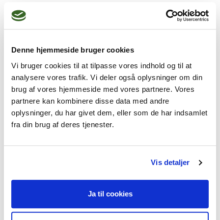
Undervisning
En kombination af weekend og hverdage
Denne hjemmeside bruger cookies
Vi bruger cookies til at tilpasse vores indhold og til at
Vores uddannelse tager
analysere vores trafik. Vi deler også oplysninger om din
udgangspunkt i
,
brug af vores hjemmeside med vores partnere. Vores
partnere kan kombinere disse data med andre
Kognitiv adfærdsterapi
,
oplysninger, du har givet dem, eller som de har indsamlet
fra din brug af deres tjenester.
Kropsterapi
,
Psykodynamisk terapi
Vis detaljer
Ja til cookies
Uddannelsen giver blandet