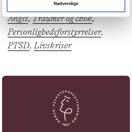
Nødvendige
andet kompetencer inden for
Angst
,
Traumer og chok
,
Personlighedsforstyrrelser
,
PTSD
,
Livskriser