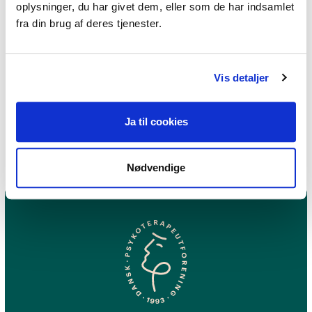
oplysninger, du har givet dem, eller som de har indsamlet
Få hjælp, hvis du oplever
fra din brug af deres tjenester.
udfordringer i dit parforhold.
Find psykoterapeut MPF
Vis detaljer
Ja til cookies
Nødvendige