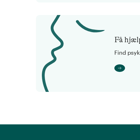
Få hjæl
Find psy