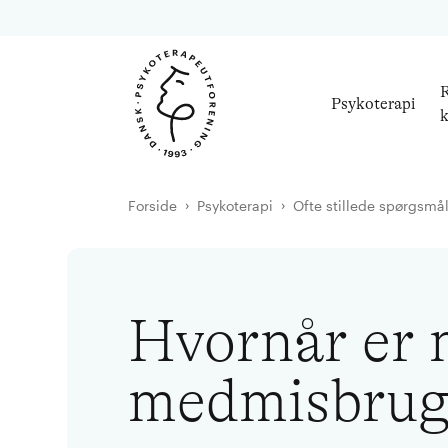
R
Psykoterapi
k
Forside
Psykoterapi
Ofte stillede spørgsmå
Hvornår er
medmisbrug