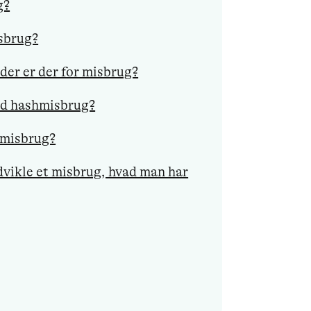
g?
sbrug?
er er der for misbrug?
ed hashmisbrug?
lmisbrug?
udvikle et misbrug, hvad man har