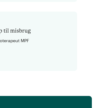
p til misbrug
koterapeut MPF