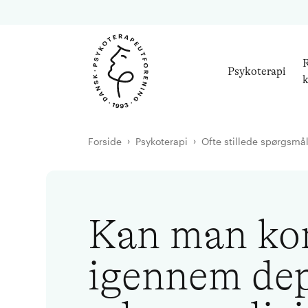
R
Psykoterapi
k
Forside
Psykoterapi
Ofte stillede spørgsmå
Kan man k
igennem dep