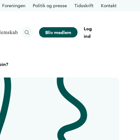
Foreningen
Politik og presse
Tidsskrift
Kontakt
Log
lemskab
Bliv medlem
ind
cin?