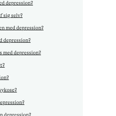
ed depression?
f sig selv?
 en med depression?
d depression?
s med depression?
t?
ion?
psykose?
depression?
en depression?