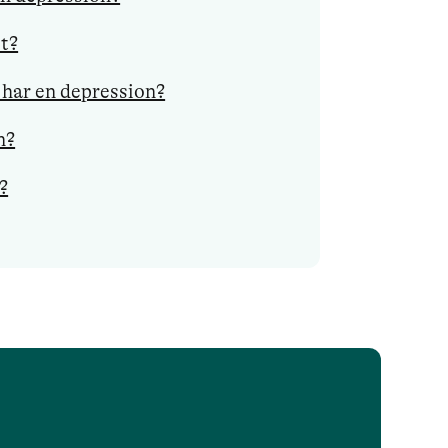
t?
har en depression?
n?
?