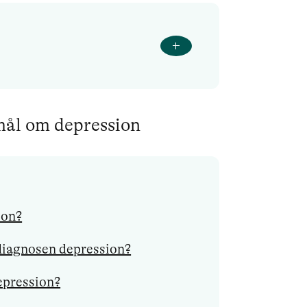
smål om depression
ion?
å diagnosen depression?
epression?