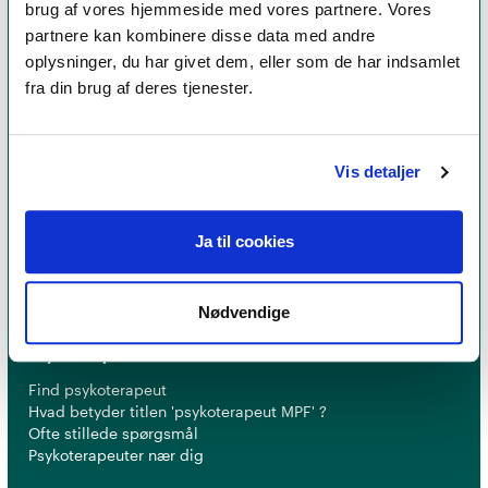
brug af vores hjemmeside med vores partnere. Vores
partnere kan kombinere disse data med andre
oplysninger, du har givet dem, eller som de har indsamlet
fra din brug af deres tjenester.
Et medlemskab af Dansk Psykoterapeutforening
Vis detaljer
er et kvalitetsstempel. Alle vores medlemmer skal
leve op til en række kriterier om uddannelse og
erfaring for at få lov til at kalde sig
psykoterapeut
Ja til cookies
MPF
Nødvendige
Psykoterapi
Find psykoterapeut
Hvad betyder titlen 'psykoterapeut MPF' ?
Ofte stillede spørgsmål
Psykoterapeuter nær dig