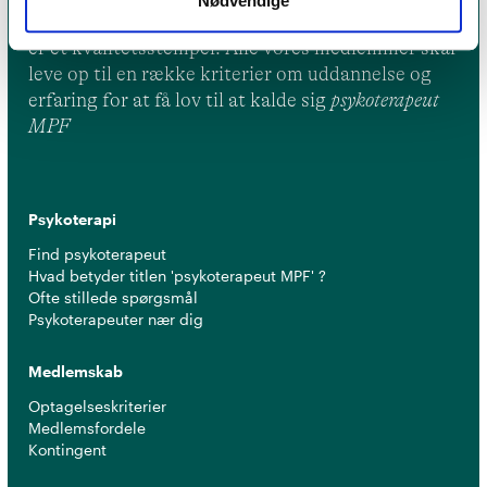
Nødvendige
Et medlemskab af Dansk Psykoterapeutforening
er et kvalitetsstempel. Alle vores medlemmer skal
leve op til en række kriterier om uddannelse og
erfaring for at få lov til at kalde sig
psykoterapeut
MPF
Psykoterapi
Find psykoterapeut
Hvad betyder titlen 'psykoterapeut MPF' ?
Ofte stillede spørgsmål
Psykoterapeuter nær dig
Medlemskab
Optagelseskriterier
Medlemsfordele
Kontingent