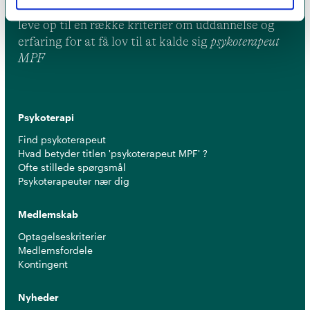
er et kvalitetsstempel. Alle vores medlemmer skal
leve op til en række kriterier om uddannelse og
erfaring for at få lov til at kalde sig
psykoterapeut
MPF
Psykoterapi
Find psykoterapeut
Hvad betyder titlen 'psykoterapeut MPF' ?
Ofte stillede spørgsmål
Psykoterapeuter nær dig
Medlemskab
Optagelseskriterier
Medlemsfordele
Kontingent
Nyheder