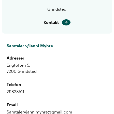
Grindsted
Kontakt
Samtaler v/Janni Myhre
Adresser
Engtoften 5,
7200 Grindsted
Telefon
29828511
Email
Samtalervjannimyhre@gmail.com