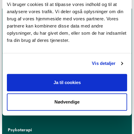
Vi bruger cookies til at tilpasse vores indhold og til at
analysere vores trafik. Vi deler også oplysninger om din
brug af vores hjemmeside med vores partnere. Vores
partnere kan kombinere disse data med andre
oplysninger, du har givet dem, eller som de har indsamlet
fra din brug af deres tjenester.
Vis detaljer
Et medlemskab af Dansk Psykoterapeutforening
er et kvalitetsstempel. Alle vores medlemmer skal
Ja til cookies
leve op til en række kriterier om uddannelse og
erfaring for at få lov til at kalde sig
psykoterapeut
Nødvendige
MPF
Psykoterapi