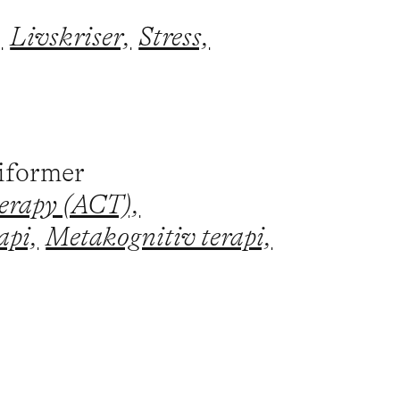
,
Livskriser,
Stress,
piformer
erapy (ACT),
api,
Metakognitiv terapi,