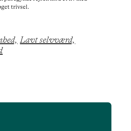
get trivsel. 
mhed,
Lavt selvværd,
d