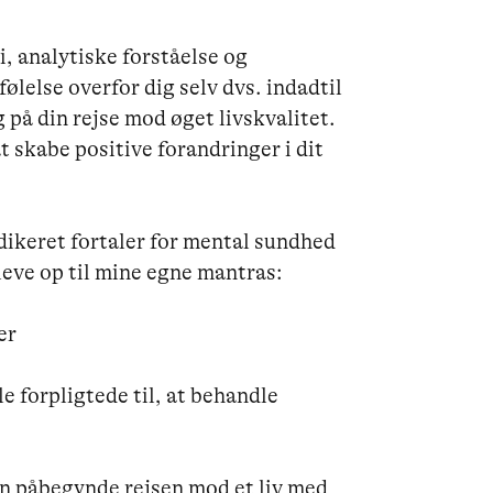
, analytiske forståelse og 
ølelse overfor dig selv dvs. indadtil 
ig på din rejse mod øget livskvalitet. 
t skabe positive forandringer i dit 
dikeret fortaler for mental sundhed 
eve op til mine egne mantras:

r

le forpligtede til, at behandle 
en påbegynde rejsen mod et liv med 