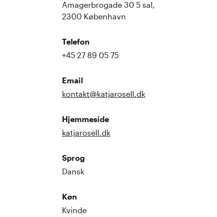
Amagerbrogade 30 5 sal,
2300 København
Telefon
+45 27 89 05 75
Email
kontakt@katjarosell.dk
Hjemmeside
katjarosell.dk
Sprog
Dansk
Køn
Kvinde