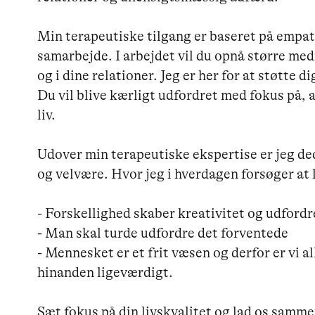
Min terapeutiske tilgang er baseret på empati
samarbejde. I arbejdet vil du opnå større medf
og i dine relationer. Jeg er her for at støtte d
Du vil blive kærligt udfordret med fokus på, a
liv.

Udover min terapeutiske ekspertise er jeg de
og velvære. Hvor jeg i hverdagen forsøger at l
- Forskellighed skaber kreativitet og udfordre
- Man skal turde udfordre det forventede

- Mennesket er et frit væsen og derfor er vi al
hinanden ligeværdigt.

Sæt fokus på din livskvalitet og lad os samm