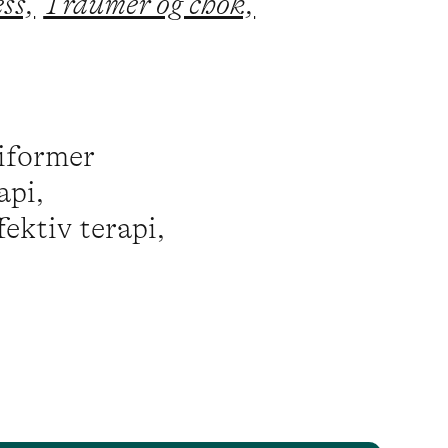
ess,
Traumer og chok,
piformer
api,
ektiv terapi,