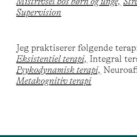
Mistrivsel hos børn og unge,
Str
Supervision
Jeg praktiserer følgende tera
Eksistentiel terapi,
Integral ter
Psykodynamisk terapi,
Neuroaff
Metakognitiv terapi