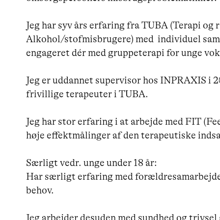
Jeg har syv års erfaring fra TUBA (Terapi og 
Alkohol/stofmisbrugere) med  individuel samt
engageret dér med gruppeterapi for unge vok
Jeg er uddannet supervisor hos INPRAXIS i 2
frivillige terapeuter i TUBA.

Jeg har stor erfaring i at arbejde med FIT (
høje effektmålinger af den terapeutiske indsat
Særligt vedr. unge under 18 år:

Har særligt erfaring med forældresamarbejd
behov.

Jeg arbejder desuden med sundhed og trivsel 