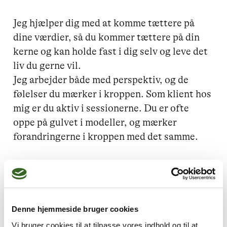
Jeg hjælper dig med at komme tættere på 
dine værdier, så du kommer tættere på din 
kerne og kan holde fast i dig selv og leve det 
liv du gerne vil. 

Jeg arbejder både med perspektiv, og de 
følelser du mærker i kroppen. Som klient hos 
mig er du aktiv i sessionerne. Du er ofte 
oppe på gulvet i modeller, og mærker 
forandringerne i kroppen med det samme. 

Læs mere om mig på min hjemmeside 
www.astriddahl.dk og kontakt mig for en 
gratis uforpligtende snak om hvad dit behov 
er, og hvordan et forløb for dig kan se ud. 
Denne hjemmeside bruger cookies
Vi bruger cookies til at tilpasse vores indhold og til at