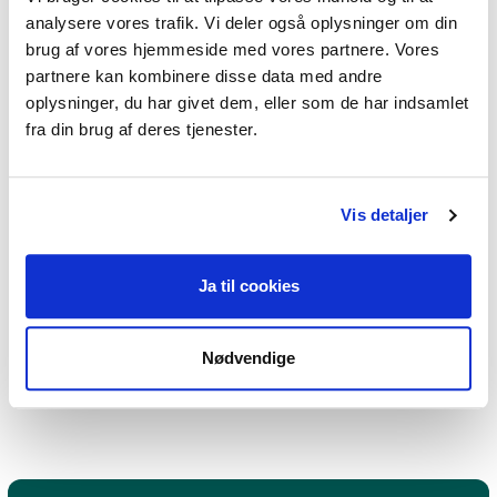
analysere vores trafik. Vi deler også oplysninger om din
brug af vores hjemmeside med vores partnere. Vores
Jeg kan hjælpe dig med
partnere kan kombinere disse data med andre
oplysninger, du har givet dem, eller som de har indsamlet
Angst,
Depression,
Stress,
fra din brug af deres tjenester.
Lavt selvværd,
Skam og skyld
Vis detaljer
Jeg praktiserer følgende
Ja til cookies
terapiformer
Nødvendige
NLP psykoterapi