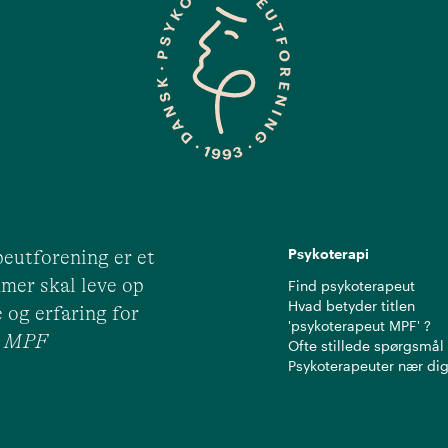
Psykoterapi
eutforening er et
mer skal leve op
Find psykoterapeut
Hvad betyder titlen
 og erfaring for
'psykoterapeut MPF' ?
ut MPF
Ofte stillede spørgsmål
Psykoterapeuter nær di