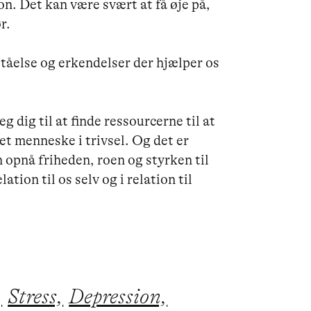
on. Det kan være svært at få øje på, 
. 

tåelse og erkendelser der hjælper os 


g dig til at finde ressourcerne til at 
et menneske i trivsel. Og det er 
n opnå friheden, roen og styrken til 
tion til os selv og i relation til 
,
Stress,
Depression,