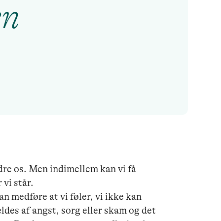
en
ndre os. Men indimellem kan vi få 
i står. 

n medføre at vi føler, vi ikke kan 
ældes af angst, sorg eller skam og det 