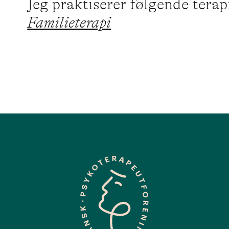
Jeg praktiserer følgende tera
Familieterapi