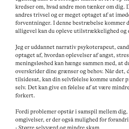
kredser om, hvad andre mon tænker om dig. Du
andres trivsel og er meget optaget af at im
forventninger. I denne bestræbelse kommer du l
alligevel kan du opleve utilstrækkelighed og 
Jeg er uddannet narrativ psykoterapeut, cand
optaget af, hvordan oplevelser af angst, stre
meningsløshed kan hænge sammen med, at du – 
overskrider dine grænser og behov. Når det, der
tilsidesat, kan din selvfølelse komme under pr
selv. Det kan give en følelse af at være mindre
forkert.

Fordi problemer opstår i samspil mellem dig,
omgivelser, er der også mulighed for forandrin
- Større selvværd og mindre skam
