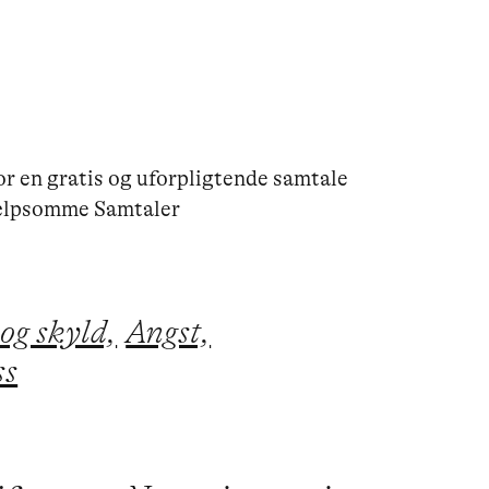
r en gratis og uforpligtende samtale

jælpsomme Samtaler
og skyld,
Angst,
ss