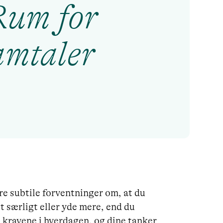
Rum for
amtaler
e subtile forventninger om, at du 
 særligt eller yde mere, end du 
l kravene i hverdagen, og dine tanker 