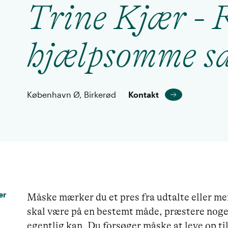
Trine Kjær - 
hjælpsomme s
København Ø, Birkerød
Kontakt
er
Måske mærker du et pres fra udtalte eller mer
skal være på en bestemt måde, præstere noget
egentlig kan. Du forsøger måske at leve op ti