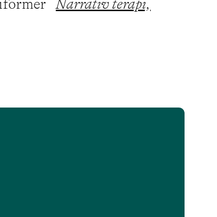
piformer
Narrativ terapi,