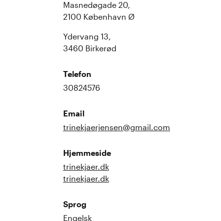
Masnedøgade 20,
2100 København Ø
Ydervang 13,
3460 Birkerød
Telefon
30824576
Email
trinekjaerjensen@gmail.com
Hjemmeside
trinekjaer.dk
trinekjaer.dk
Sprog
Engelsk