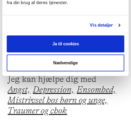
fra din brug af deres tjenester.
tilbage til dig hurtigst muligt.

Jeg har ingen ventetid pt. 

Vis detaljer
Med venlig hilsen

Ja til cookies
Nødvendige
Jeg kan hjælpe dig med
Angst,
Depression,
Ensomhed,
Mistrivsel hos børn og unge,
Traumer og chok