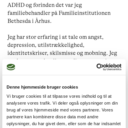
ADHD og forinden det var jeg 
familiebehandler på Familieinstitutionen 
Bethesda i Århus. 

Jeg har stor erfaring i at tale om angst, 
depression, utilstrækkelighed, 
identitetskriser, skilsmisse og mobning. Jeg 
møder mennesker ligeværdigt og gør mig 
umage med at hjælpe mennesker til at få et 
større perspektiv, og nye handlemuligheder. 

Denne hjemmeside bruger cookies
Hvis du, eller nogen du kender, har brug for 
Vi bruger cookies til at tilpasse vores indhold og til at
at høre mere om mig eller om den narrative 
analysere vores trafik. Vi deler også oplysninger om din
terapi, så send mig en mail med 
brug af vores hjemmeside med vores partnere. Vores
telefonnummer på 
partnere kan kombinere disse data med andre
oplysninger, du har givet dem, eller som de har indsamlet
frankeskou@hotmail.com, så vender jeg 