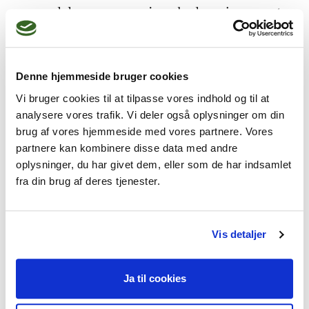
og med de ressourcer jeg glæder mig over at 
kunne give videre – som menneske, 
passioneret underviser og terapeut.
Denne hjemmeside bruger cookies
Vi bruger cookies til at tilpasse vores indhold og til at
analysere vores trafik. Vi deler også oplysninger om din
Jeg kan hjælpe dig med
brug af vores hjemmeside med vores partnere. Vores
Angst,
Depression,
Selvskade,
partnere kan kombinere disse data med andre
oplysninger, du har givet dem, eller som de har indsamlet
Stress,
fra din brug af deres tjenester.
Mistrivsel hos børn og unge
Vis detaljer
Jeg praktiserer følgende
Ja til cookies
terapiformer