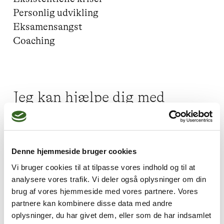
Personlig udvikling

Eksamensangst

Coaching
Jeg kan hjælpe dig med
Stress,
Lavt selvværd,
Skam og skyld,
Angst,
Sorg
Denne hjemmeside bruger cookies
Vi bruger cookies til at tilpasse vores indhold og til at
analysere vores trafik. Vi deler også oplysninger om din
Jeg praktiserer følgende
brug af vores hjemmeside med vores partnere. Vores
partnere kan kombinere disse data med andre
terapiformer
oplysninger, du har givet dem, eller som de har indsamlet