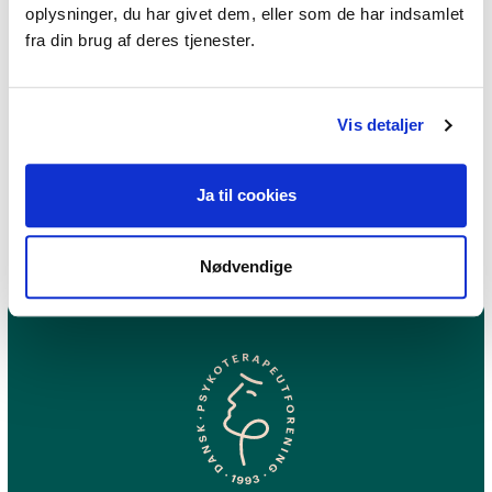
oplysninger, du har givet dem, eller som de har indsamlet
fra din brug af deres tjenester.
Jeg praktiserer følgende
terapiformer
Vis detaljer
Psykodynamisk terapi,
Eksistentiel terapi,
Parterapi
Ja til cookies
Nødvendige