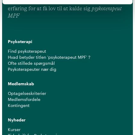
leve op til en række kriterier om uddannelse og
erfaring for at få lov til at kalde sig
psykoterapeut
MPF
Psykoterapi
Find psykoterapeut
Hvad betyder titlen 'psykoterapeut MPF' ?
Ofte stillede spørgsmål
Psykoterapeuter nær dig
Medlemskab
Optagelseskriterier
Medlemsfordele
Kontingent
Nyheder
Kurser