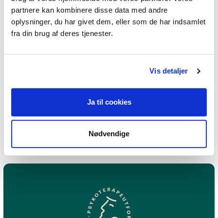
partnere kan kombinere disse data med andre
oplysninger, du har givet dem, eller som de har indsamlet
fra din brug af deres tjenester.
Jeg praktiserer følgende
terapiformer
Vis detaljer
Gestaltterapi,
Eksistentiel terapi,
Ja til cookies
Oplevelsesorienteret terapi
Nødvendige