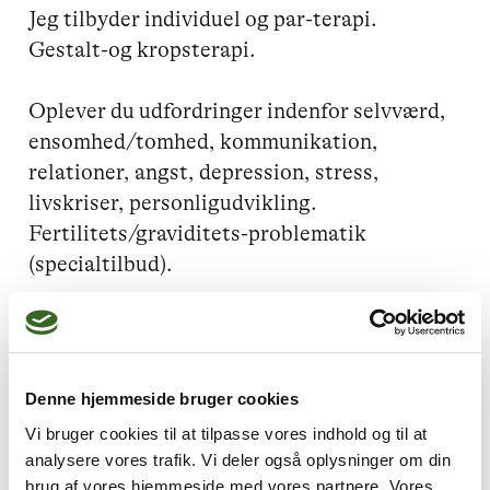
Jeg tilbyder individuel og par-terapi. 
Gestalt-og kropsterapi.

Oplever du udfordringer indenfor selvværd, 
ensomhed/tomhed, kommunikation, 
relationer, angst, depression, stress, 
livskriser, personligudvikling.

Fertilitets/graviditets-problematik 
(specialtilbud).
Jeg kan hjælpe dig med
Denne hjemmeside bruger cookies
Lavt selvværd,
Stress,
Vi bruger cookies til at tilpasse vores indhold og til at
Ensomhed
analysere vores trafik. Vi deler også oplysninger om din
brug af vores hjemmeside med vores partnere. Vores