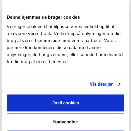
Jeg er arbejder desuden specifikt med 
Denne hjemmeside bruger cookies
Vi bruger cookies til at tilpasse vores indhold og til at
analysere vores trafik. Vi deler også oplysninger om din
brug af vores hjemmeside med vores partnere. Vores
partnere kan kombinere disse data med andre
oplysninger, du har givet dem, eller som de har indsamlet
fra din brug af deres tjenester.
Vis detaljer
Ja til cookies
Et medlemskab af Dansk Psykoterapeutforening
Nødvendige
er et kvalitetsstempel. Alle vores medlemmer skal