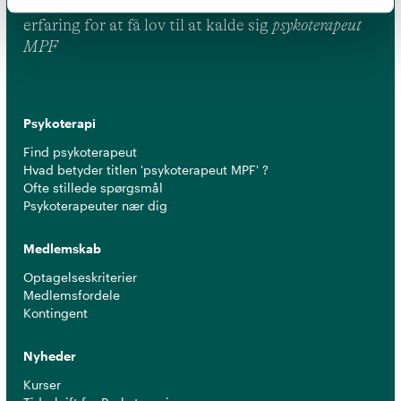
leve op til en række kriterier om uddannelse og
erfaring for at få lov til at kalde sig
psykoterapeut
MPF
Psykoterapi
Find psykoterapeut
Hvad betyder titlen 'psykoterapeut MPF' ?
Ofte stillede spørgsmål
Psykoterapeuter nær dig
Medlemskab
Optagelseskriterier
Medlemsfordele
Kontingent
Nyheder
Kurser