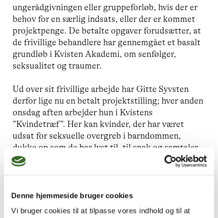
ungerådgivningen eller gruppeforløb, hvis der er
behov for en særlig indsats, eller der er kommet
projektpenge. De betalte opgaver forudsætter, at
de frivillige behandlere har gennemgået et basalt
grundløb i Kvisten Akademi, om senfølger,
seksualitet og traumer.
Ud over sit frivillige arbejde har Gitte Syvsten
derfor lige nu en betalt projektstilling; hver anden
onsdag aften arbejder hun i Kvistens
”Kvindetræf”. Her kan kvinder, der har været
udsat for seksuelle overgreb i barndommen,
dukke op som de har lyst til, til snak og samtaler
på tværs, hvis de savner nogle at dele erfaringer
med.
Tidligere har Gitte Syvsten også haft løn i en
Denne hjemmeside bruger cookies
periode på 1,5 år, en hel dag ugentligt, på et
Vi bruger cookies til at tilpasse vores indhold og til at
projekt med fokus på terapi til mænd.