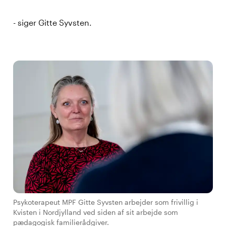
- siger Gitte Syvsten.
Psykoterapeut MPF Gitte Syvsten arbejder som frivillig i
Kvisten i Nordjylland ved siden af sit arbejde som
pædagogisk familierådgiver.