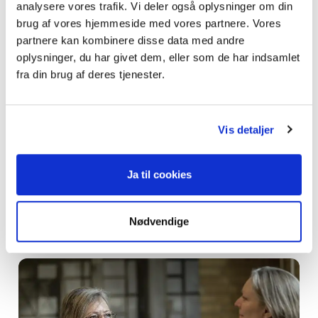
analysere vores trafik. Vi deler også oplysninger om din
brug af vores hjemmeside med vores partnere. Vores
partnere kan kombinere disse data med andre
oplysninger, du har givet dem, eller som de har indsamlet
fra din brug af deres tjenester.
Det er noget af det, jeg også har fået ud af at
være frivillig i Kvisten - at der ind mellem er
Vis detaljer
betalt arbejde, og det er ganske
tilfredsstillende,
Ja til cookies
- siger hun.
Nødvendige