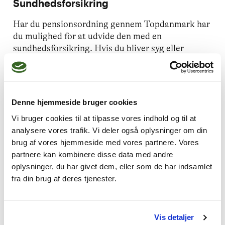
Sundhedsforsikring
Har du pensionsordning gennem Topdanmark har
du mulighed for at udvide den med en
sundhedsforsikring. Hvis du bliver syg eller
kommer til skade, er det vigtigt at få hjælp, så du
hurtigt kan komme tilbage og passe din
virksomhed.
Denne hjemmeside bruger cookies
Vi bruger cookies til at tilpasse vores indhold og til at
analysere vores trafik. Vi deler også oplysninger om din
Kontakt Topdanmark for mere info
brug af vores hjemmeside med vores partnere. Vores
partnere kan kombinere disse data med andre
Michael Brøgger
oplysninger, du har givet dem, eller som de har indsamlet
Erhvervsassurandør
fra din brug af deres tjenester.
Topdanmark
Mobil: 20298990
E:
mib@topdanmark.dk
Vis detaljer