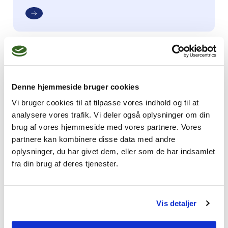
A-kasse
Som psykoterapeut MPF kan du optages i Din
Denne hjemmeside bruger cookies
Sundhedsfaglige A-kasse - DSA, som Dansk
Vi bruger cookies til at tilpasse vores indhold og til at
Psykoterapeutforening har en
analysere vores trafik. Vi deler også oplysninger om din
samarbejdsaftale med
brug af vores hjemmeside med vores partnere. Vores
partnere kan kombinere disse data med andre
oplysninger, du har givet dem, eller som de har indsamlet
fra din brug af deres tjenester.
Onlineterapi
Vis detaljer
Hvis du tilbyder onlineterapi, skal du være
opmærksom på, at der gælder en række