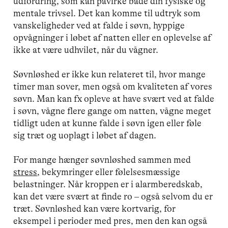
udfordring, som kan påvirke både din fysiske og
mentale trivsel. Det kan komme til udtryk som
vanskeligheder ved at falde i søvn, hyppige
opvågninger i løbet af natten eller en oplevelse af
ikke at være udhvilet, når du vågner.
Søvnløshed er ikke kun relateret til, hvor mange
timer man sover, men også om kvaliteten af vores
søvn. Man kan fx opleve at have svært ved at falde
i søvn, vågne flere gange om natten, vågne meget
tidligt uden at kunne falde i søvn igen eller føle
sig træt og uoplagt i løbet af dagen.
For mange hænger søvnløshed sammen med
stress
, bekymringer eller følelsesmæssige
belastninger. Når kroppen er i alarmberedskab,
kan det være svært at finde ro – også selvom du er
træt. Søvnløshed kan være kortvarig, for
eksempel i perioder med pres, men den kan også