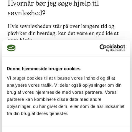
Hvornår bør jeg søge hjælp til
søvnløshed?
Hvis søvnløsheden står på over længere tid og
påvirker din hverdag, kan det være en god idé at
søge hjælp.
En psykoterapeut kan hjælpe dig med at:
Denne hjemmeside bruger cookies
Forstå, hvad der ligger bag søvnløsheden
Vi bruger cookies til at tilpasse vores indhold og til at
Arbejde med de tanker og følelser, der
analysere vores trafik. Vi deler også oplysninger om din
holder dig vågen
brug af vores hjemmeside med vores partnere. Vores
partnere kan kombinere disse data med andre
Skabe mere ro og balance i din hverdag
oplysninger, du har givet dem, eller som de har indsamlet
fra din brug af deres tjenester.
Få øvelser og vejledning til mere ro i
kroppen, fx hos en kropsterapeut