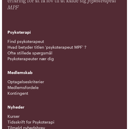
erfaring for at få lov til at kalde sig
psykoterapeut
MPF
Psykoterapi
Find psykoterapeut
Hvad betyder titlen 'psykoterapeut MPF' ?
Ofte stillede spørgsmål
Psykoterapeuter nær dig
Medlemskab
Optagelseskriterier
Medlemsfordele
Kontingent
Nyheder
Kurser
Tidsskrift for Psykoterapi
Tilmeld nyhedsbrev