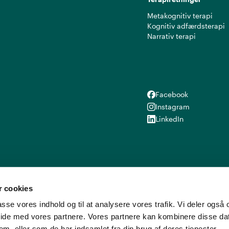
Metakognitiv terapi
Kognitiv adfærdsterapi
Narrativ terapi
Facebook
Facebook
Instagram
Instagram
LinkedIn
LinkedIn
 cookies
lpasse vores indhold og til at analysere vores trafik. Vi deler ogs
ide med vores partnere. Vores partnere kan kombinere disse d
em, eller som de har indsamlet fra din brug af deres tjenester.