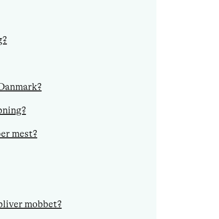
g?
 Danmark?
bning?
er mest?
 bliver mobbet?