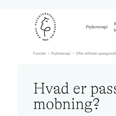
R
Psykoterapi
k
Forside
Psykoterapi
Ofte stillede spørgsmå
Hvad er pas
mobning?