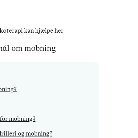
koterapi kan hjælpe her
smål om mobning
bning?
 for mobning?
drilleri og mobning?