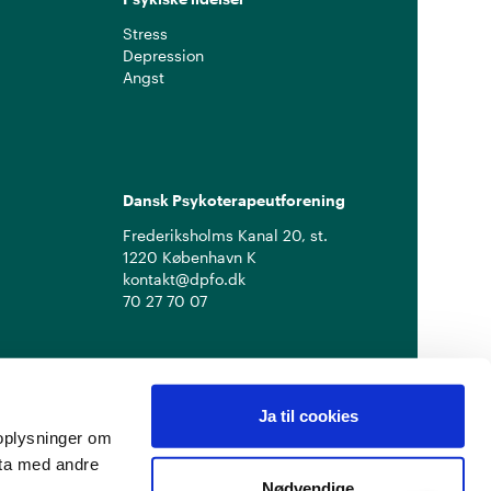
Stress
Depression
Angst
Dansk Psykoterapeutforening
Frederiksholms Kanal 20, st.
1220 København K
kontakt@dpfo.dk
70 27 70 07
Ja til cookies
å oplysninger om
ata med andre
Nødvendige