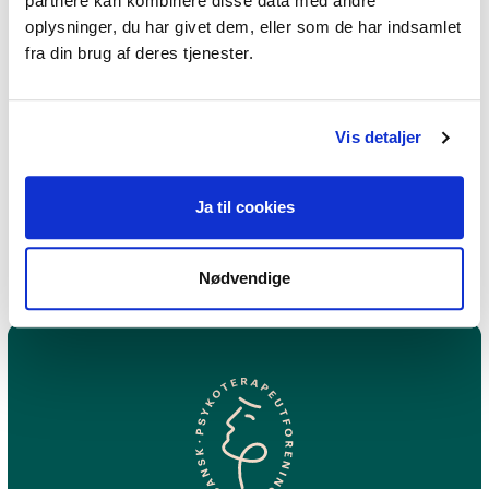
partnere kan kombinere disse data med andre
Sorg,
Familieproblemer
oplysninger, du har givet dem, eller som de har indsamlet
fra din brug af deres tjenester.
Jeg praktiserer følgende
Vis detaljer
terapiformer
Neuroaffektiv terapi
Ja til cookies
Nødvendige