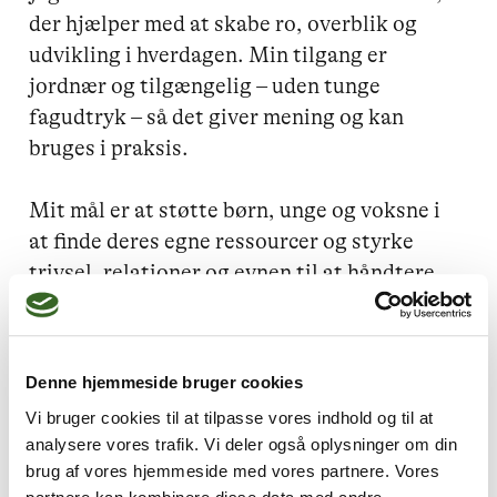
der hjælper med at skabe ro, overblik og 
udvikling i hverdagen. Min tilgang er 
jordnær og tilgængelig – uden tunge 
fagudtryk – så det giver mening og kan 
bruges i praksis.  

Mit mål er at støtte børn, unge og voksne i 
at finde deres egne ressourcer og styrke 
trivsel, relationer og evnen til at håndtere 
det, der er svært.
Denne hjemmeside bruger cookies
Vi bruger cookies til at tilpasse vores indhold og til at
Jeg kan hjælpe dig med
analysere vores trafik. Vi deler også oplysninger om din
Mistrivsel hos børn og unge,
brug af vores hjemmeside med vores partnere. Vores