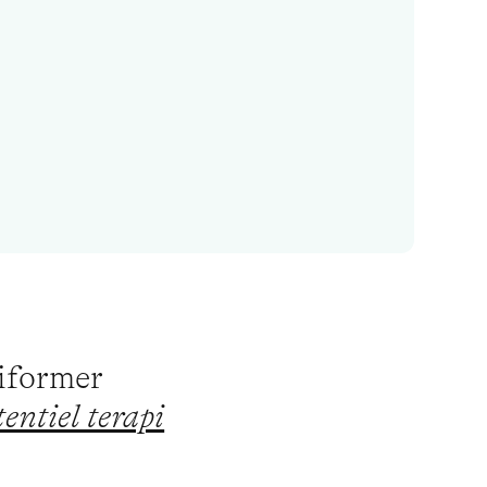
piformer
entiel terapi