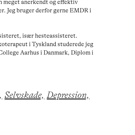
meget anerkendt og effektiv 
er. Jeg bruger derfor gerne EMDR i 
steret, især hesteassisteret. 
terapeut i Tyskland studerede jeg 
 College Aarhus i Danmark, Diplom i 
,
Selvskade,
Depression,