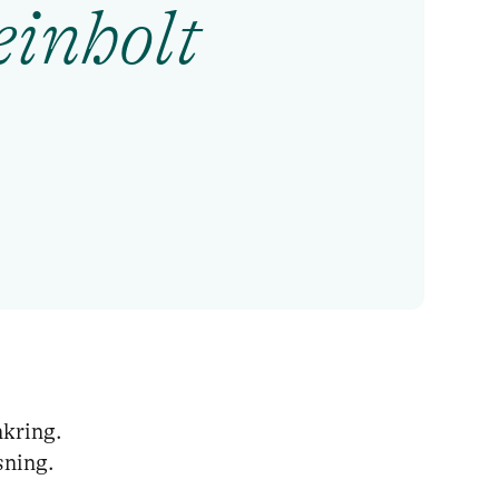
inholt
kring.

sning.