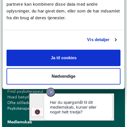
partnere kan kombinere disse data med andre
oplysninger, du har givet dem, eller som de har indsamlet
fra din brug af deres tjenester.
Et medlemskab af Dansk Psykoterapeutforening
er et kvalitetsstempel. Alle vores medlemmer skal
Vis detaljer
leve op til en række kriterier om uddannelse og
erfaring for at få lov til at kalde sig
psykoterapeut
MPF
Ja til cookies
Nødvendige
Psykoterapi
Find psykoterapeut
Hvad betyder titlen 'psykoterapeut MPF' ?
Ofte stillede spørgsmål
Psykoterapeuter nær dig
Medlemskab