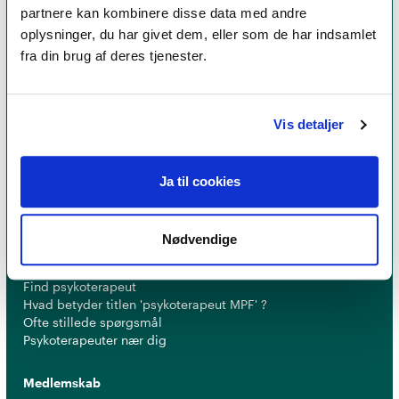
partnere kan kombinere disse data med andre
oplysninger, du har givet dem, eller som de har indsamlet
fra din brug af deres tjenester.
Et medlemskab af Dansk Psykoterapeutforening
er et kvalitetsstempel. Alle vores medlemmer skal
Vis detaljer
leve op til en række kriterier om uddannelse og
erfaring for at få lov til at kalde sig
psykoterapeut
MPF
Ja til cookies
Nødvendige
Psykoterapi
Find psykoterapeut
Hvad betyder titlen 'psykoterapeut MPF' ?
Ofte stillede spørgsmål
Psykoterapeuter nær dig
Medlemskab