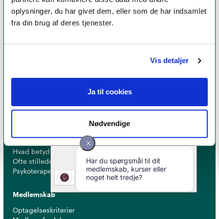
oplysninger, du har givet dem, eller som de har indsamlet
fra din brug af deres tjenester.
Et medlemskab af Dansk Psykoterapeutforening
er et kvalitetsstempel. Alle vores medlemmer skal
leve op til en række kriterier om uddannelse og
Vis detaljer
erfaring for at få lov til at kalde sig
psykoterapeut
MPF
Ja til cookies
Nødvendige
Psykoterapi
Find psykoterapeut
Hvad betyder titlen 'psykoterapeut MPF' ?
Ofte stillede spørgsmål
Psykoterapeuter nær dig
Medlemskab
Optagelseskriterier