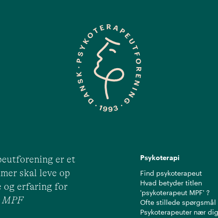
Psykoterapi
eutforening er et
mer skal leve op
Find psykoterapeut
Hvad betyder titlen
 og erfaring for
'psykoterapeut MPF' ?
ut MPF
Ofte stillede spørgsmål
Psykoterapeuter nær di