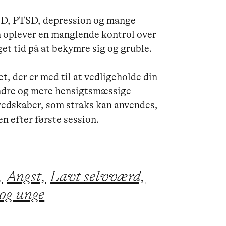
CD, PTSD, depression og mange 
n oplever en manglende kontrol over 
t tid på at bekymre sig og gruble.

 der er med til at vedligeholde din 
andre og mere hensigtsmæssige 
å redskaber, som straks kan anvendes, 
,
Angst,
Lavt selvværd,
 og unge