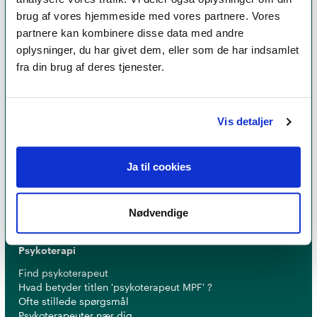
brug af vores hjemmeside med vores partnere. Vores
partnere kan kombinere disse data med andre
oplysninger, du har givet dem, eller som de har indsamlet
fra din brug af deres tjenester.
Et medlemskab af Dansk Psykoterapeutforening
Vis detaljer
er et kvalitetsstempel. Alle vores medlemmer skal
leve op til en række kriterier om uddannelse og
Ja til cookies
erfaring for at få lov til at kalde sig
psykoterapeut
MPF
Nødvendige
Psykoterapi
Find psykoterapeut
Hvad betyder titlen 'psykoterapeut MPF' ?
Ofte stillede spørgsmål
Psykoterapeuter nær dig