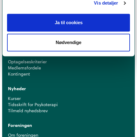
Vis detaljer
Psykoterapi
Find psykoterapeut
Ja til cookies
Hvad betyder titlen 'psykoterapeut MPF' ?
Ofte stillede spørgsmål
Psykoterapeuter nær dig
Nødvendige
Medlemskab
Optagelseskriterier
Medlemsfordele
Kontingent
Nyheder
Kurser
Tidsskrift for Psykoterapi
Tilmeld nyhedsbrev
Foreningen
Om foreningen