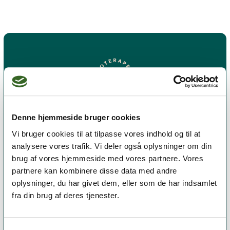
Denne hjemmeside bruger cookies
Vi bruger cookies til at tilpasse vores indhold og til at
analysere vores trafik. Vi deler også oplysninger om din
Et medlemskab af Dansk Psykoterapeutforening
brug af vores hjemmeside med vores partnere. Vores
er et kvalitetsstempel. Alle vores medlemmer skal
partnere kan kombinere disse data med andre
leve op til en række kriterier om uddannelse og
oplysninger, du har givet dem, eller som de har indsamlet
erfaring for at få lov til at kalde sig
psykoterapeut
fra din brug af deres tjenester.
MPF