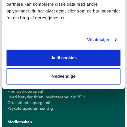
partnere kan kombinere disse data med andre
oplysninger, du har givet dem, eller som de har indsamlet
fra din brug af deres tjenester.
Et medlemskab af Dansk Psykoterapeutforening
er et kvalitetsstempel. Alle vores medlemmer skal
Vis detaljer
leve op til en række kriterier om uddannelse og
erfaring for at få lov til at kalde sig
psykoterapeut
MPF
Ja til cookies
Nødvendige
Psykoterapi
Find psykoterapeut
Hvad betyder titlen 'psykoterapeut MPF' ?
Ofte stillede spørgsmål
Psykoterapeuter nær dig
Medlemskab