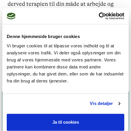
derved terapien til din måde at arbejde og 
udvikle dig på. 

Jeg arbejder med din styrke, ressourcer, 
handlekraft og mod, så det bliver muligt for 
Denne hjemmeside bruger cookies
dig at finde vejen til accept, glæde, frihed og 
Vi bruger cookies til at tilpasse vores indhold og til at
tilfredshed i dit liv - på trods af belastninger 
analysere vores trafik. Vi deler også oplysninger om din
brug af vores hjemmeside med vores partnere. Vores
enten her og nu eller skabt i barndommen.
partnere kan kombinere disse data med andre
oplysninger, du har givet dem, eller som de har indsamlet
fra din brug af deres tjenester.
Vis detaljer
Ja til cookies