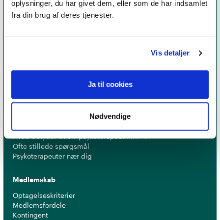
oplysninger, du har givet dem, eller som de har indsamlet
fra din brug af deres tjenester.
Et medlemskab af Dansk Psykoterapeutforening
er et kvalitetsstempel. Alle vores medlemmer skal
leve op til en række kriterier om uddannelse og
Vis detaljer
erfaring for at få lov til at kalde sig
psykoterapeut
MPF
Ja til cookies
Psykoterapi
Nødvendige
Find psykoterapeut
Hvad betyder titlen 'psykoterapeut MPF' ?
Ofte stillede spørgsmål
Psykoterapeuter nær dig
Medlemskab
Optagelseskriterier
Medlemsfordele
Kontingent