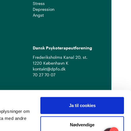
Stress
Depression
Angst
Dansk Psykoterapeutforening
Frederiksholms Kanal 20, st.
1220 København K
kontakt@dpfo.dk
70 27 70 07
Ja til cookies
å oplysninger om
ata med andre
Nødvendige
Privatlivspolitik
Cookiepolitik