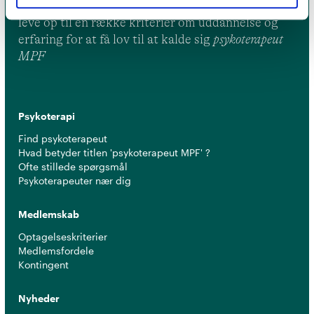
er et kvalitetsstempel. Alle vores medlemmer skal
leve op til en række kriterier om uddannelse og
erfaring for at få lov til at kalde sig
psykoterapeut
MPF
Psykoterapi
Find psykoterapeut
Hvad betyder titlen 'psykoterapeut MPF' ?
Ofte stillede spørgsmål
Psykoterapeuter nær dig
Medlemskab
Optagelseskriterier
Medlemsfordele
Kontingent
Nyheder