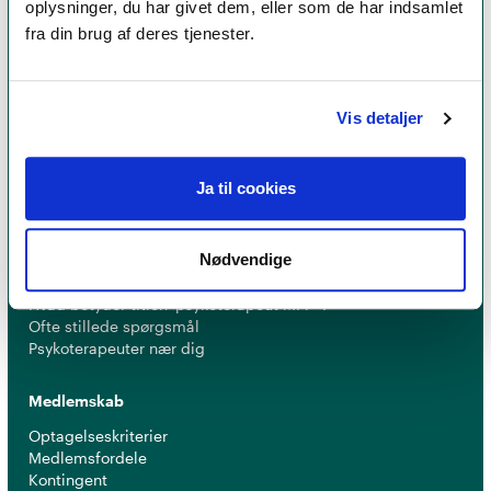
oplysninger, du har givet dem, eller som de har indsamlet
fra din brug af deres tjenester.
Et medlemskab af Dansk Psykoterapeutforening
er et kvalitetsstempel. Alle vores medlemmer skal
leve op til en række kriterier om uddannelse og
Vis detaljer
erfaring for at få lov til at kalde sig
psykoterapeut
MPF
Ja til cookies
Psykoterapi
Nødvendige
Find psykoterapeut
Hvad betyder titlen 'psykoterapeut MPF' ?
Ofte stillede spørgsmål
Psykoterapeuter nær dig
Medlemskab
Optagelseskriterier
Medlemsfordele
Kontingent