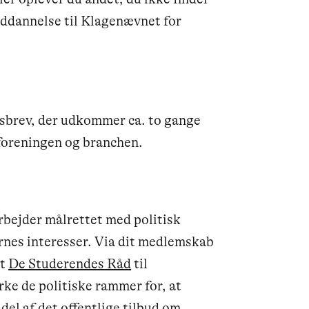
uddannelse til Klagenævnet for
sbrev, der udkommer ca. to gange
foreningen og branchen.
bejder målrettet med politisk
nes interesser. Via dit medlemskab
et
De Studerendes Råd
til
ke de politiske rammer for, at
del af det offentlige tilbud om