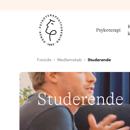
R
Psykoterapi
k
Forside
Medlemskab
Studerende
Studerende