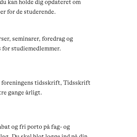
du kan holde dig opdateret om
er for de studerende.
rser, seminarer, foredrag og
is for studiemedlemmer.
oreningens tidsskrift, Tidsskrift
re gange årligt.
at og fri porto på fag- og
lag. Du skal blot
logge ind på din