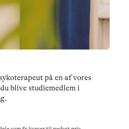
sykoterapeut på en af vores
du blive studiemedlem i
g.
e som fx kurser til nedsat pris,