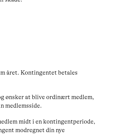
m året. Kontingentet betales
og ønsker at blive ordinært medlem,
din medlemsside.
medlem midt i en kontingentperiode,
tingent modregnet din nye