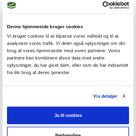
Denne hjemmeside bruger cookies
Der er færre restriktioner for børnene her, så
det er meget afslappende, at de kan løbe
Vi bruger cookies til at tilpasse vores indhold og til at
analysere vores trafik. Vi deler også oplysninger om din
rundt og lege. Børnene er mere frie her. De
brug af vores hjemmeside med vores partnere. Vores
spørger, om de skal i beskyttelsesrum, men
partnere kan kombinere disse data med andre
nu har de forstået, at det skal de ikke, så nu
oplysninger, du har givet dem, eller som de har indsamlet
bliver de ikke forskrækkede over høje lyde
fra din brug af deres tjenester.
- fortæller Ivanna Klivak og fortsætter:
Vis detaljer
Jeg er glad for at have børnene med.
Ja til cookies
Opholdet her giver også mulighed for, at
mine børn kan få en bedre forståelse af, hvad
Nødvendige