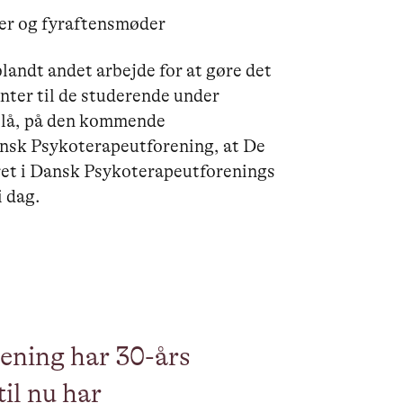
ser og fyraftensmøder
blandt andet arbejde for at gøre det
enter til de studerende under
eslå, på den kommende
ansk Psykoterapeutforening, at De
ret i Dansk Psykoterapeutforenings
i dag.
ening har 30-års
til nu har