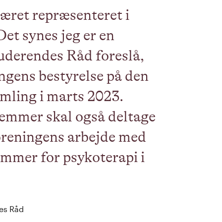
æret repræsenteret i
Det synes jeg er en
tuderendes Råd foreslå,
ningens bestyrelse på den
ling i marts 2023.
emmer skal også deltage
oreningens arbejde med
rammer for psykoterapi i
es Råd