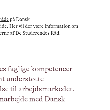
mråde
på Dansk
de. Her vil der være information om
erne af De Studerendes Råd.
des faglige kompetencer
amt understøtte
se til arbejdsmarkedet.
 samarbejde med Dansk