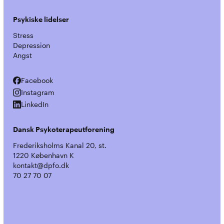
Psykiske lidelser
Stress
Depression
Angst
Facebook
Facebook
Instagram
Instagram
LinkedIn
LinkedIn
Dansk Psykoterapeutforening
Frederiksholms Kanal 20, st.
1220 København K
kontakt@dpfo.dk
70 27 70 07