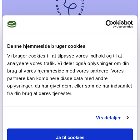
Et medlemskab af Dansk Psykoterapeutforening
Denne hjemmeside bruger cookies
er et kvalitetsstempel. Alle vores medlemmer skal
Vi bruger cookies til at tilpasse vores indhold og til at
leve op til en række kriterier om uddannelse og
analysere vores trafik. Vi deler også oplysninger om din
erfaring for at få lov til at kalde sig
psykoterapeut
brug af vores hjemmeside med vores partnere. Vores
MPF
partnere kan kombinere disse data med andre
oplysninger, du har givet dem, eller som de har indsamlet
fra din brug af deres tjenester.
Psykoterapi
Find psykoterapeut
Hvad betyder titlen 'psykoterapeut MPF' ?
Vis detaljer
Ofte stillede spørgsmål
Psykoterapeuter nær dig
Ja til cookies